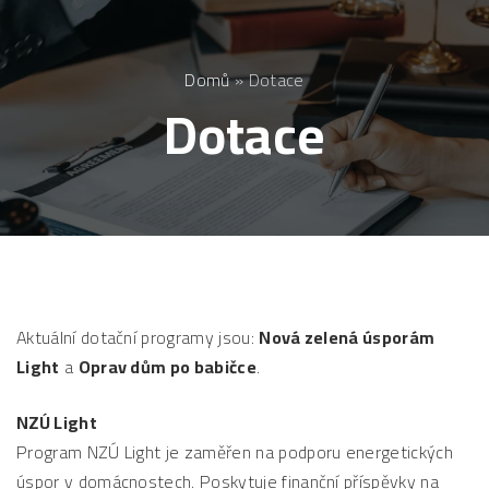
Domů
»
Dotace
Dotace
Aktuální dotační programy jsou:
Nová zelená úsporám
Light
a
Oprav dům po babičce
.
NZÚ Light
Program NZÚ Light je zaměřen na podporu energetických
úspor v domácnostech. Poskytuje finanční příspěvky na