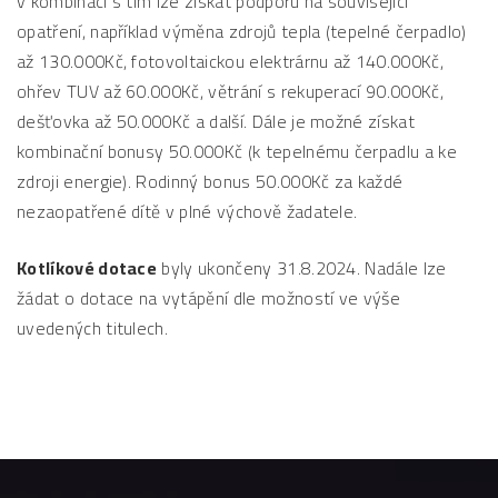
v kombinaci s tím lze získat podporu na související
opatření, například výměna zdrojů tepla (tepelné čerpadlo)
až 130.000Kč, fotovoltaickou elektrárnu až 140.000Kč,
ohřev TUV až 60.000Kč, větrání s rekuperací 90.000Kč,
dešťovka až 50.000Kč a další. Dále je možné získat
kombinační bonusy 50.000Kč (k tepelnému čerpadlu a ke
zdroji energie). Rodinný bonus 50.000Kč za každé
nezaopatřené dítě v plné výchově žadatele.
Kotlíkové dotace
byly ukončeny 31.8.2024. Nadále lze
žádat o dotace na vytápění dle možností ve výše
uvedených titulech.