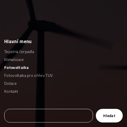
Hlavní
menu
Tepelná čerpadla
Klimatizace
Fotovoltaika
Fotovoltaika pro ohřev TUV
Dotace
Kontakt
H
Hledat
l
e