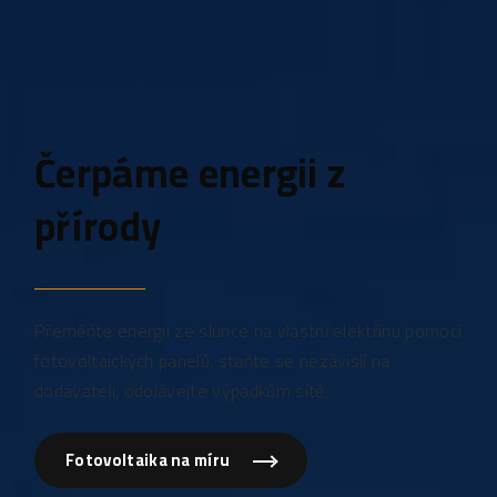
Čerpáme energii z
přírody
Přeměňte energii ze slunce na vlastní elektřinu pomocí
fotovoltaických panelů, staňte se nezávislí na
dodavateli, odolávejte výpadkům sítě.
Fotovoltaika na míru