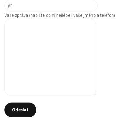
Vaše zpráva (napište do ní nejlépe i vaše jméno a telefon)