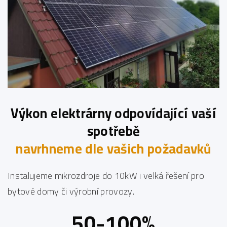
Výkon elektrárny odpovídající vaší
spotřebě
navrhneme dle vašich požadavků
Instalujeme mikrozdroje do 10kW i velká řešení pro
bytové domy či výrobní provozy.
50-100%